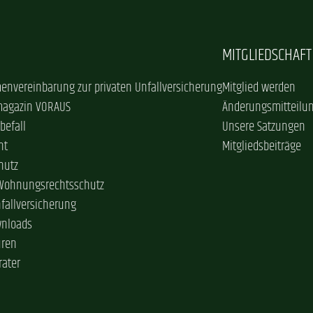
MITGLIEDSCHAFT
envereinbarung zur privaten Unfallversicherung
Mitglied werden
magazin VORAUS
Änderungsmitteilu
befall
Unsere Satzungen
ht
Mitgliedsbeiträge
hutz
 Wohnungsrechtsschutz
nfallversicherung
wnloads
üren
rater