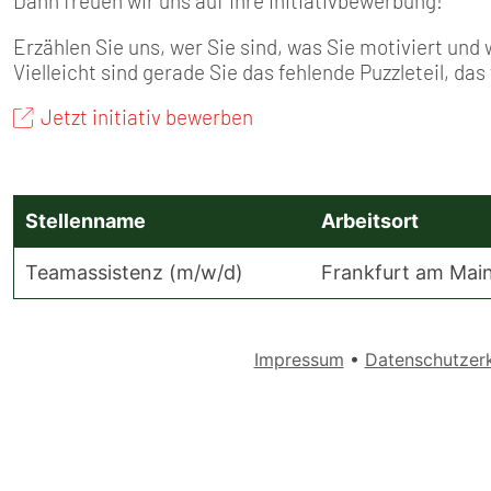
SENIOREN
Dann freuen wir uns auf Ihre Initiativbewerbung!
Erzählen Sie uns, wer Sie sind, was Sie motiviert un
TARIF
Vielleicht sind gerade Sie das fehlende Puzzleteil, das
Jetzt initiativ bewerben
SERVICE
MITGLIEDSCHAFT
PRESSE