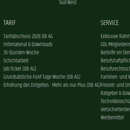
Süd-West
TARIF
SERVICE
Tarifabschluss 2026 DB AG
Exklusive Rahm
Infomaterial & Downloads
GDL-Mitglieder
35-Stunden-Woche
Beihilfe im Ster
Schichtarbeit
Berufshaftpflic
Job-Ticket (DB AG)
Berufsrechtssc
Grundsätzliche Fünf-Tage-Woche (DB AG)
Familien- und
Erhöhung des Entgeltes - Mehr als nur Plus (DB AG)
Freizeit- und U
Ratgeber & Do
Technikbrosch
Versichertenbe
Werbemittel