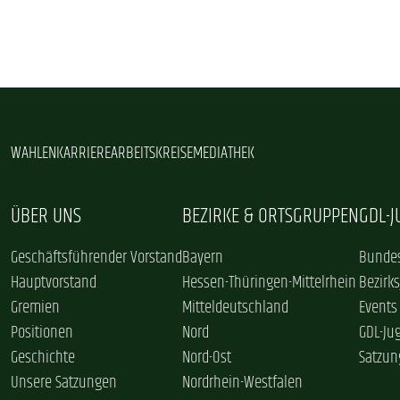
WAHLEN
KARRIERE
ARBEITSKREISE
MEDIATHEK
ÜBER UNS
BEZIRKE & ORTSGRUPPEN
GDL-
Geschäftsführender Vorstand
Bayern
Bundes
Hauptvorstand
Hessen-Thüringen-Mittelrhein
Bezirk
Gremien
Mitteldeutschland
Events
Positionen
Nord
GDL-Ju
Geschichte
Nord-Ost
Satzun
Unsere Satzungen
Nordrhein-Westfalen