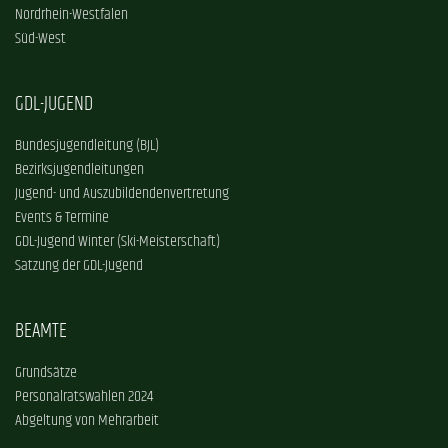
Nordrhein-Westfalen
Süd-West
GDL-JUGEND
Bundesjugendleitung (BJL)
Bezirksjugendleitungen
Jugend- und Auszubildendenvertretung
Events & Termine
GDL-Jugend Winter (Ski-Meisterschaft)
Satzung der GDL-Jugend
BEAMTE
Grundsätze
Personalratswahlen 2024
Abgeltung von Mehrarbeit