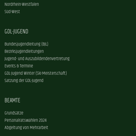
Nordrhein-Westfalen
Süd-West
GDL-JUGEND
Bundesjugendleitung (BJL)
Bezirksjugendleitungen
Jugend- und Auszubildendenvertretung
Events & Termine
GDL-Jugend Winter (Ski-Meisterschaft)
Satzung der GDL-Jugend
BEAMTE
Grundsätze
Personalratswahlen 2024
Abgeltung von Mehrarbeit