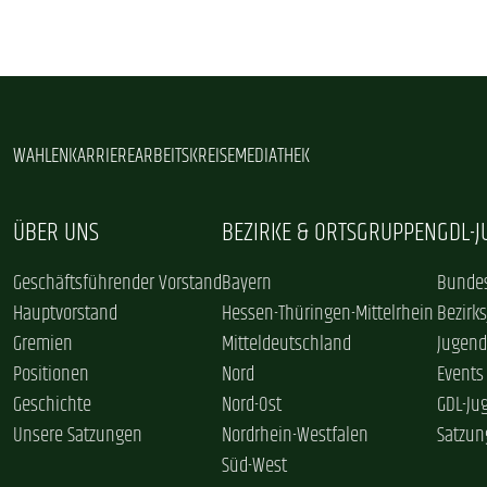
WAHLEN
KARRIERE
ARBEITSKREISE
MEDIATHEK
ÜBER UNS
BEZIRKE & ORTSGRUPPEN
GDL-
Geschäftsführender Vorstand
Bayern
Bundes
Hauptvorstand
Hessen-Thüringen-Mittelrhein
Bezirk
Gremien
Mitteldeutschland
Jugend
Positionen
Nord
Events
Geschichte
Nord-Ost
GDL-Ju
Unsere Satzungen
Nordrhein-Westfalen
Satzun
Süd-West