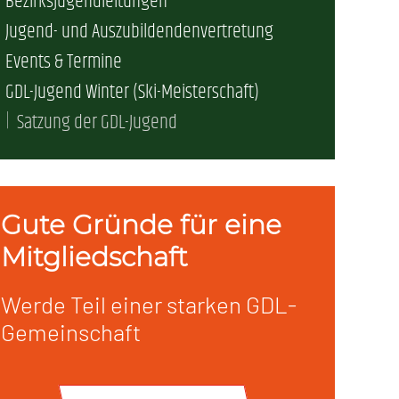
Bezirksjugendleitungen
Jugend- und Auszubildendenvertretung
erschaft)
Events & Termine
GDL-Jugend Winter (Ski-Meisterschaft)
che (DB AG)
tsschutz
Satzung der GDL-Jugend
r als nur Plus (DB AG)
ung
Gute Gründe für eine
Mitgliedschaft
Werde Teil einer starken GDL-
Gemeinschaft