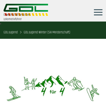
Gewerkschaft Deutscher
Lokomotivführer
GDL-Jugend
GDL-Jugend Winter (Ski-Meisterschaft)