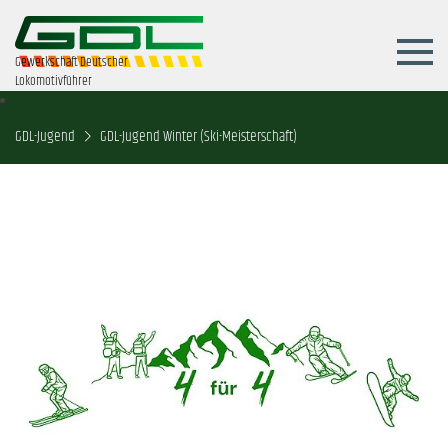
Gewerkschaft Deutscher
Lokomotivführer
GDL-Jugend
GDL-Jugend Winter (Ski-Meisterschaft)