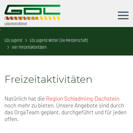
Gewerkschaft Deutscher
Lokomotivführer
GDL-Jugend
GDL-Jugend Winter (Ski-Meisterschaft)
vier Freizeitaktivitäten
Freizeitaktivitäten
Natürlich hat die
Region Schladming-Dachstein
noch mehr zu bieten. Unsere Angebote sind durch
das OrgaTeam geplant, durchgeführt und für jeden
offen.