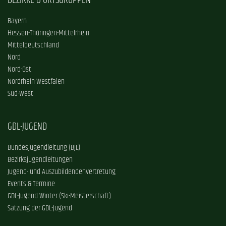
BEZIRKE & ORTSGRUPPEN
Bayern
Hessen-Thüringen-Mittelrhein
Mitteldeutschland
Nord
Nord-Ost
Nordrhein-Westfalen
Süd-West
GDL-JUGEND
Bundesjugendleitung (BJL)
Bezirksjugendleitungen
Jugend- und Auszubildendenvertretung
Events & Termine
GDL-Jugend Winter (Ski-Meisterschaft)
Satzung der GDL-Jugend