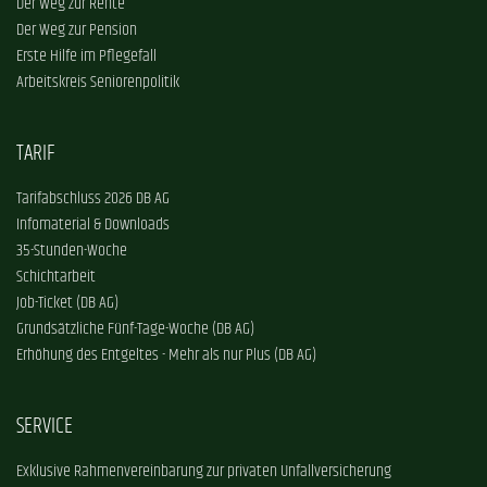
Der Weg zur Rente
Der Weg zur Pension
Erste Hilfe im Pflegefall
Arbeitskreis Seniorenpolitik
TARIF
Tarifabschluss 2026 DB AG
Infomaterial & Downloads
35-Stunden-Woche
Schichtarbeit
Job-Ticket (DB AG)
Grundsätzliche Fünf-Tage-Woche (DB AG)
Erhöhung des Entgeltes - Mehr als nur Plus (DB AG)
SERVICE
Exklusive Rahmenvereinbarung zur privaten Unfallversicherung