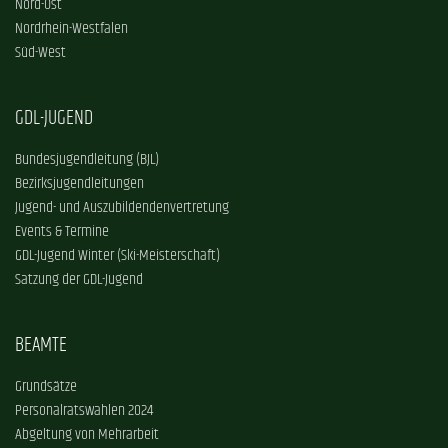
Nord-Ost
Nordrhein-Westfalen
Süd-West
GDL-JUGEND
Bundesjugendleitung (BJL)
Bezirksjugendleitungen
Jugend- und Auszubildendenvertretung
Events & Termine
GDL-Jugend Winter (Ski-Meisterschaft)
Satzung der GDL-Jugend
BEAMTE
Grundsätze
Personalratswahlen 2024
Abgeltung von Mehrarbeit