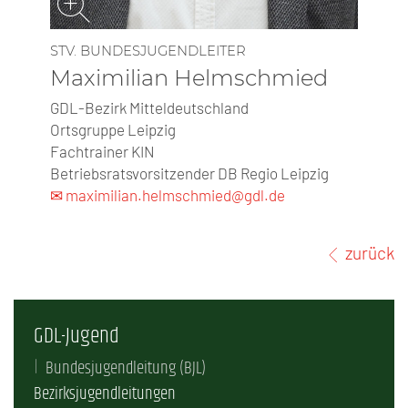
STV. BUNDESJUGENDLEITER
Maximilian Helmschmied
GDL-Bezirk Mitteldeutschland
Ortsgruppe Leipzig
Fachtrainer KIN
Betriebsratsvorsitzender DB Regio Leipzig
✉ maximilian.helmschmied@gdl.de
zurück
GDL-Jugend
Bundesjugendleitung (BJL)
Bezirksjugendleitungen