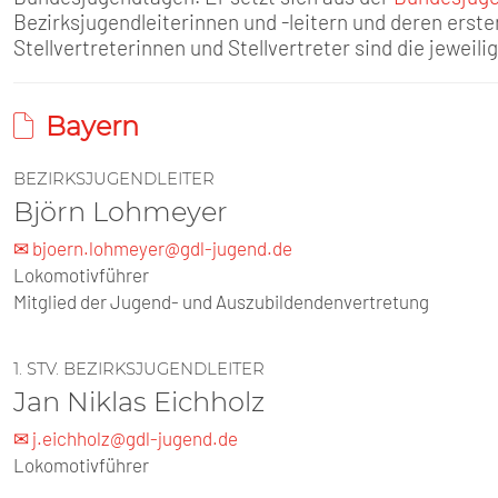
SENIOREN
Bezirksjugendleiterinnen und -leitern und deren erst
Stellvertreterinnen und Stellvertreter sind die jeweili
TARIF
Bayern
SERVICE
BEZIRKSJUGENDLEITER
MITGLIEDSCHAFT
Björn Lohmeyer
✉ bjoern.lohmeyer@gdl-jugend.de
PRESSE
Lokomotivführer
Mitglied der Jugend- und Auszubildendenvertretung
1. STV. BEZIRKSJUGENDLEITER
Jan Niklas Eichholz
✉ j.eichholz@gdl-jugend.de
Lokomotivführer