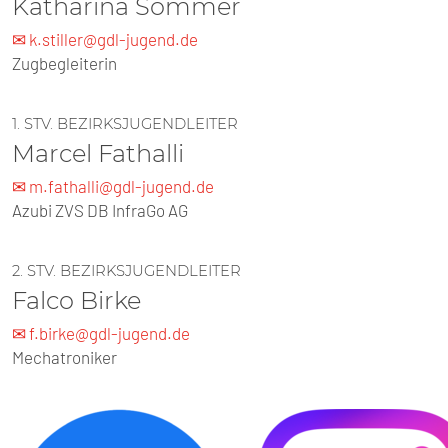
Katharina Sommer
✉ k.stiller@gdl-jugend.de
Zugbegleiterin
1. STV. BEZIRKSJUGENDLEITER
Marcel Fathalli
✉ m.fathalli@gdl-jugend.de
Azubi ZVS DB InfraGo AG
2. STV. BEZIRKSJUGENDLEITER
Falco Birke
✉ f.birke@gdl-jugend.de
Mechatroniker