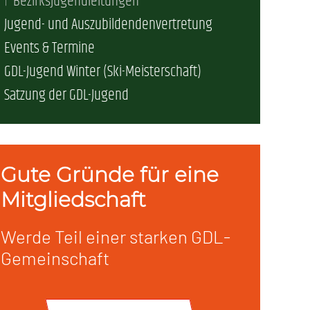
Bezirksjugendleitungen
Jugend- und Auszubildendenvertretung
erschaft)
Events & Termine
GDL-Jugend Winter (Ski-Meisterschaft)
che (DB AG)
tsschutz
Satzung der GDL-Jugend
r als nur Plus (DB AG)
ung
Gute Gründe für eine
Mitgliedschaft
Werde Teil einer starken GDL-
Gemeinschaft