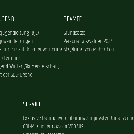
JUGEND
BEAMTE
jugendleitung (BJL)
Grundsätze
sjugendleitungen
Personalratswahlen 2024
- und Auszubildendenvertretung
Abgeltung von Mehrarbeit
 & Termine
gend Winter (Ski-Meisterschaft)
g der GDL-Jugend
SERVICE
Exklusive Rahmenvereinbarung zur privaten Unfallversi
GDL-Mitgliedermagazin VORAUS