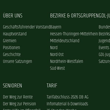
ÜBER UNS
BEZIRKE & ORTSGRUPPEN
GDL-
Geschäftsführender Vorstand
Bayern
Bundes
Hauptvorstand
Hessen-Thüringen-Mittelrhein
Bezirk
Gremien
Mitteldeutschland
Jugend
Positionen
Nord
Events
Geschichte
Nord-Ost
GDL-Ju
Unsere Satzungen
Nordrhein-Westfalen
Satzun
Süd-West
SENIOREN
TARIF
Der Weg zur Rente
Tarifabschluss 2026 DB AG
Der Weg zur Pension
Infomaterial & Downloads