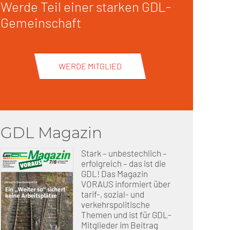
Werde Teil einer starken GDL-
Gemeinschaft
erschaft)
che (DB AG)
tsschutz
WERDE MITGLIED
r als nur Plus (DB AG)
ung
GDL Magazin
Stark – unbestechlich –
erfolgreich – das ist die
GDL! Das Magazin
VORAUS informiert über
tarif-, sozial- und
verkehrspolitische
Themen und ist für GDL-
Mitglieder im Beitrag