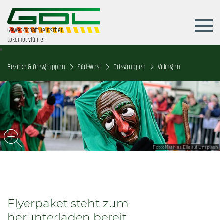
Gewerkschaft Deutscher
Lokomotivführer
Bezirke & Ortsgruppen
Süd-West
Ortsgruppen
Villingen
Foto: Mathias Elle auf Unsplash
Flyerpaket steht zum
herunterladen bereit