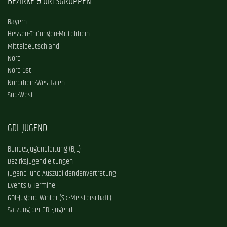
BEZIRKE & ORTSGRUPPEN
Bayern
Hessen-Thüringen-Mittelrhein
Mitteldeutschland
Nord
Nord-Ost
Nordrhein-Westfalen
Süd-West
GDL-JUGEND
Bundesjugendleitung (BJL)
Bezirksjugendleitungen
Jugend- und Auszubildendenvertretung
Events & Termine
GDL-Jugend Winter (Ski-Meisterschaft)
Satzung der GDL-Jugend