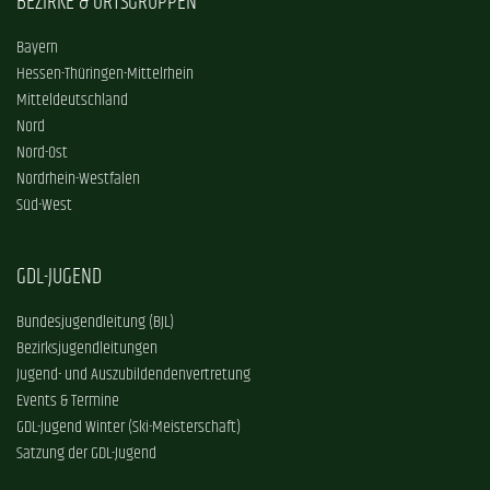
BEZIRKE & ORTSGRUPPEN
Bayern
Hessen-Thüringen-Mittelrhein
Mitteldeutschland
Nord
Nord-Ost
Nordrhein-Westfalen
Süd-West
GDL-JUGEND
Bundesjugendleitung (BJL)
Bezirksjugendleitungen
Jugend- und Auszubildendenvertretung
Events & Termine
GDL-Jugend Winter (Ski-Meisterschaft)
Satzung der GDL-Jugend