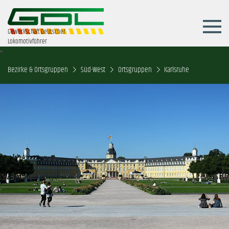
Gewerkschaft Deutscher
Lokomotivführer
Bezirke & Ortsgruppen
Süd-West
Ortsgruppen
Karlsruhe