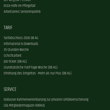
Der Weg zur Pension
Erste Hilfe im Pflegefall
Arbeitskreis Seniorenpolitik
TARIF
Tarifabschluss 2026 DB AG
Infomaterial & Downloads
35-Stunden-Woche
Schichtarbeit
Job-Ticket (DB AG)
Grundsätzliche Fünf-Tage-Woche (DB AG)
Erhöhung des Entgeltes - Mehr als nur Plus (DB AG)
SERVICE
Exklusive Rahmenvereinbarung zur privaten Unfallversicherung
GDL-Mitgliedermagazin VORAUS