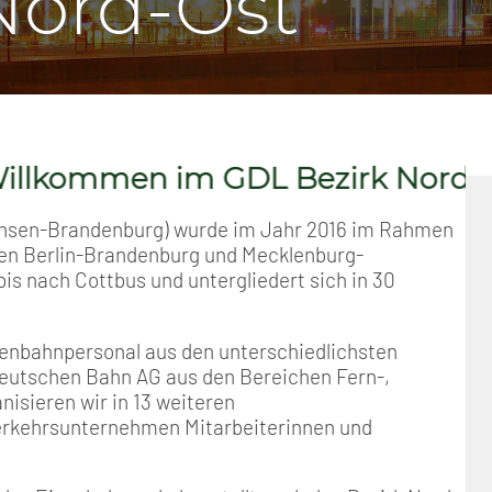
Nord-Ost
Positionen
Nord
GDL-Jugend Winter (Ski-Meist
Arbeitskreis Seniorenpolitik
Schichtarbeit
Berufshaftpflicht
Mitgliedsbeiträge
Geschichte
Nord-Ost
Satzung der GDL-Jugend
Job-Ticket (DB AG)
Berufsrechtsschutz
Unsere Satzungen
Nordrhein-Westfalen
Grundsätzliche Fünf-Tage-Wo
Familien- und Wohnungsrech
en im GDL Bezirk Nord-Ost
Süd-West
Erhöhung des Entgeltes - Meh
Freizeit- und Unfallversicher
achsen-Brandenburg) wurde im Jahr 2016 im Rahmen
en Berlin-Brandenburg und Mecklenburg-
Ratgeber & Downloads
is nach Cottbus und untergliedert sich in 30
Technikbroschüren
senbahnpersonal aus den unterschiedlichsten
Deutschen Bahn AG aus den Bereichen Fern-,
Versichertenberater
nisieren wir in 13 weiteren
rkehrsunternehmen Mitarbeiterinnen und
Werbemittel