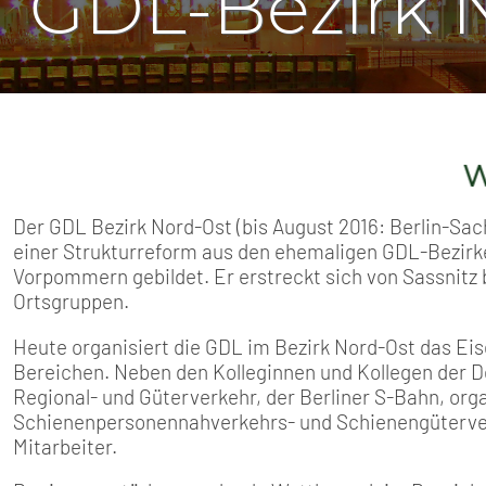
GDL-Bezirk 
SENIOREN
TARIF
SERVICE
Willkomm
MITGLIEDSCHAFT
Der GDL Bezirk Nord-Ost (bis August 2016: Berlin-S
PRESSE
einer Strukturreform aus den ehemaligen GDL-Bezirk
Vorpommern gebildet. Er erstreckt sich von Sassnitz b
Ortsgruppen.
Heute organisiert die GDL im Bezirk Nord-Ost das Ei
Bereichen. Neben den Kolleginnen und Kollegen der 
Regional- und Güterverkehr, der Berliner S-Bahn, orga
Schienenpersonennahverkehrs- und Schienengüterve
Mitarbeiter.