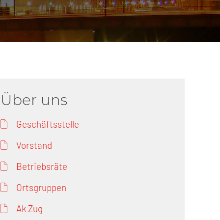
erschaft)
che (DB AG)
tsschutz
r als nur Plus (DB AG)
ung
Über uns
Geschäftsstelle
Vorstand
Betriebsräte
Ortsgruppen
Ak Zug