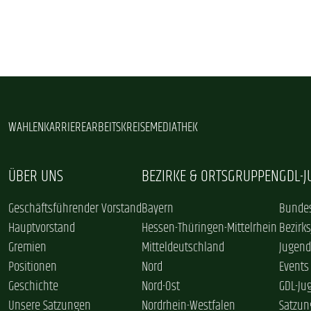
WAHLEN
KARRIERE
ARBEITSKREISE
MEDIATHEK
ÜBER UNS
BEZIRKE & ORTSGRUPPEN
GDL-
Geschäftsführender Vorstand
Bayern
Bundes
Hauptvorstand
Hessen-Thüringen-Mittelrhein
Bezirk
Gremien
Mitteldeutschland
Jugend
Positionen
Nord
Events
Geschichte
Nord-Ost
GDL-Ju
Unsere Satzungen
Nordrhein-Westfalen
Satzun