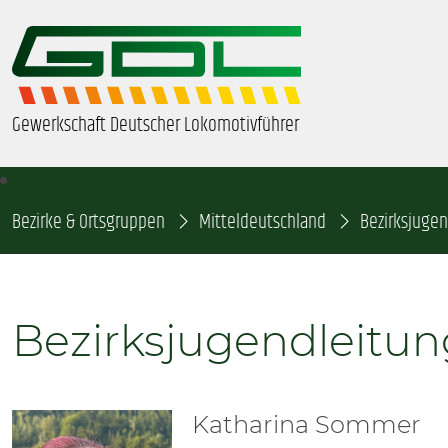
Gewerkschaft Deutscher Lokomotivführer
Bezirke & Ortsgruppen
ÜBER UNS
Mitteldeutschland
Bezirksjuge
BEZIRKE & ORTSGRUPPEN
Bezirksjugendleitun
GDL-JUGEND
BEAMTE
Katharina Sommer