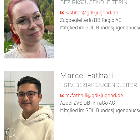
SENIOREN
BEZIRKSJUGENDLEITERIN
✉ k.stiller@gdl-jugend.de
TARIF
Zugbegleiterin DB Regio AG
Mitglied im GDL Bundesjugendauss
SERVICE
MITGLIEDSCHAFT
PRESSE
Marcel Fathalli
1. STV. BEZIRKSJUGENDLEITER
✉ m.fathalli@gdl-jugend.de
Azubi ZVS DB InfraGo AG
Mitglied im GDL Bundesjugendauss