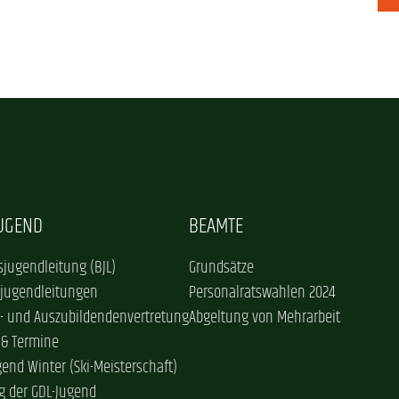
JUGEND
BEAMTE
jugendleitung (BJL)
Grundsätze
sjugendleitungen
Personalratswahlen 2024
- und Auszubildendenvertretung
Abgeltung von Mehrarbeit
 & Termine
gend Winter (Ski-Meisterschaft)
g der GDL-Jugend