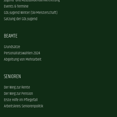
Jugend- und Auszubildendenvertretung
Events & Termine
GDL-Jugend Winter (Ski-Meisterschaft)
Satzung der GDL-Jugend
BEAMTE
Grundsätze
Personalratswahlen 2024
Abgeltung von Mehrarbeit
SENIOREN
Der Weg zur Rente
Der Weg zur Pension
Erste Hilfe im Pflegefall
Arbeitskreis Seniorenpolitik