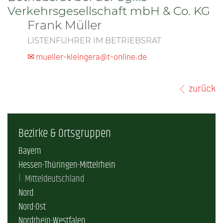
Verkehrsgesellschaft mbH & Co. KG
Frank Müller
LISTENFÜHRER IM BETRIEBSRAT
✉ mueller-kleingera@t-online.de
zurück
Bezirke & Ortsgruppen
Bayern
Hessen-Thüringen-Mittelrhein
Mitteldeutschland
Nord
Nord-Ost
Nordrhein-Westfalen