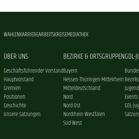
WAHLEN
KARRIERE
ARBEITSKREISE
MEDIATHEK
ÜBER UNS
BEZIRKE & ORTSGRUPPEN
GDL-
Geschäftsführender Vorstand
Bayern
Bundes
Hauptvorstand
Hessen-Thüringen-Mittelrhein
Bezirk
Gremien
Mitteldeutschland
Jugend
Positionen
Nord
Events
Geschichte
Nord-Ost
GDL-Ju
Unsere Satzungen
Nordrhein-Westfalen
Satzun
Süd-West