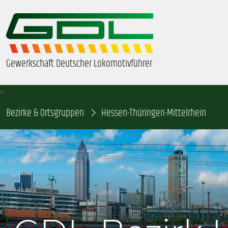
Gewerkschaft Deutscher Lokomotivführer
Bezirke & Ortsgruppen
ÜBER UNS
Hessen-Thüringen-Mittelrhein
BEZIRKE & ORTSGRUPPEN
GDL-JUGEND
BEAMTE