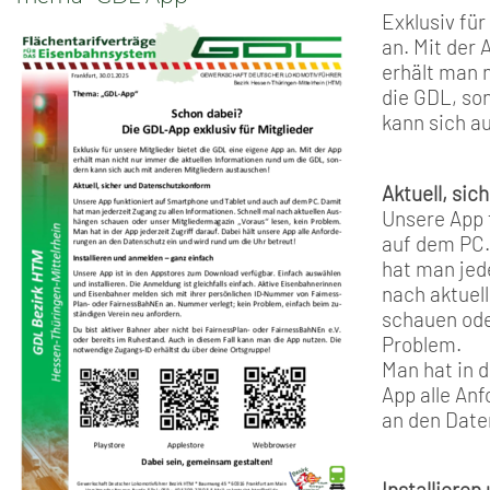
Exklusiv für
an. Mit der 
erhält man 
die GDL, so
kann sich a
Aktuell, si
Unsere App 
auf dem PC
hat man jede
nach aktuel
schauen ode
Problem.
Man hat in d
App alle An
an den Date
Installieren