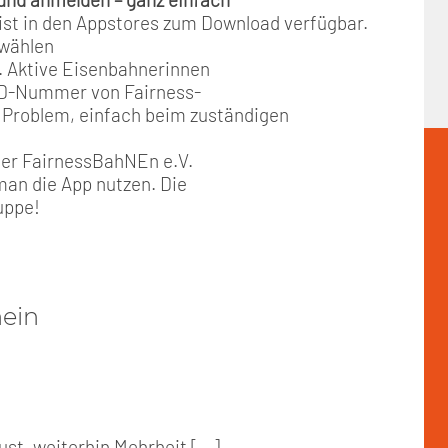
ist in den Appstores zum Download verfügbar.
swählen
ch. Aktive Eisenbahnerinnen
 ID-Nummer von Fairness-
 Problem, einfach beim zuständigen
oder FairnessBahNEn e.V.
man die App nutzen. Die
uppe!
hein
st, weiterhin Mehrheit [...]