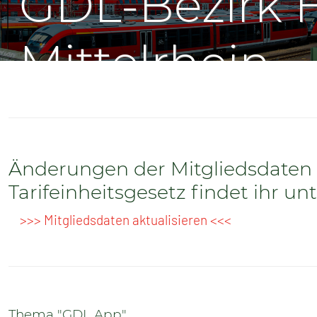
GDL-Bezirk 
SENIOREN
TARIF
Mittelrhein
SERVICE
MITGLIEDSCHAFT
PRESSE
Änderungen der Mitgliedsdaten 
Tarifeinheitsgesetz findet ihr un
>>> Mitgliedsdaten aktualisieren <<<
Thema "GDL App"