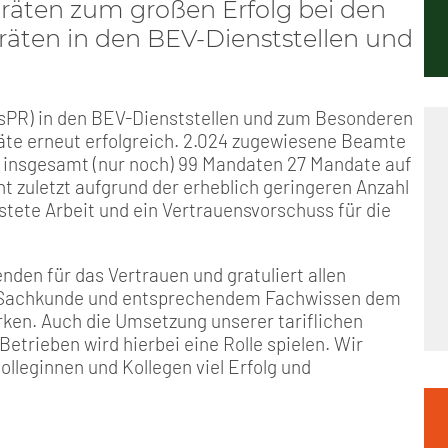
Positionen
Nord
GDL-Jugend Winter (Ski-Meist
Arbeitskreis Seniorenpolitik
Schichtarbeit
Berufshaftpflicht
Mitgliedsbeiträge
räten zum großen Erfolg bei den
äten in den BEV-Dienststellen und
Geschichte
Nord-Ost
Satzung der GDL-Jugend
Job-Ticket (DB AG)
Berufsrechtsschutz
sPR) in den BEV-Dienststellen und zum Besonderen
Unsere Satzungen
Nordrhein-Westfalen
Grundsätzliche Fünf-Tage-Wo
Familien- und Wohnungsrech
te erneut erfolgreich. 2.024 zugewiesene Beamte
n insgesamt (nur noch) 99 Mandaten 27 Mandate auf
Süd-West
Erhöhung des Entgeltes - Meh
Freizeit- und Unfallversicher
ht zuletzt aufgrund der erheblich geringeren Anzahl
stete Arbeit und ein Vertrauensvorschuss für die
Ratgeber & Downloads
den für das Vertrauen und gratuliert allen
Technikbroschüren
er Sachkunde und entsprechendem Fachwissen dem
en. Auch die Umsetzung unserer tariflichen
etrieben wird hierbei eine Rolle spielen. Wir
Versichertenberater
leginnen und Kollegen viel Erfolg und
Werbemittel