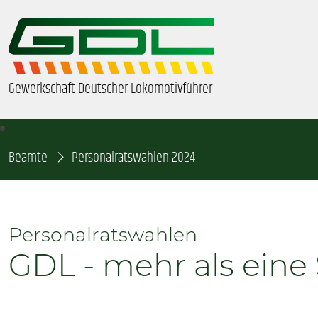
Gewerkschaft Deutscher Lokomotivführer
Beamte
ÜBER UNS
Personalratswahlen 2024
BEZIRKE & ORTSGRUPPEN
Personalratswahlen
GDL-JUGEND
GDL - mehr als eine
BEAMTE