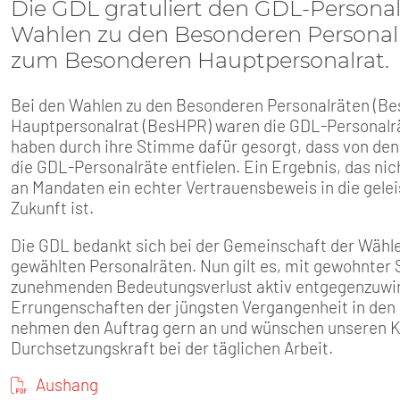
SENIOREN
Die GDL gratuliert den GDL-Personal
Wahlen zu den Besonderen Personalr
TARIF
zum Besonderen Hauptpersonalrat.
SERVICE
Bei den Wahlen zu den Besonderen Personalräten (Be
Hauptpersonalrat (BesHPR) waren die GDL-Personalrä
haben durch ihre Stimme dafür gesorgt, dass von de
MITGLIEDSCHAFT
die GDL-Personalräte entfielen. Ein Ergebnis, das nic
an Mandaten ein echter Vertrauensbeweis in die gelei
PRESSE
Zukunft ist.
Die GDL bedankt sich bei der Gemeinschaft der Wählen
gewählten Personalräten. Nun gilt es, mit gewohnt
zunehmenden Bedeutungsverlust aktiv entgegenzuwirk
Errungenschaften der jüngsten Vergangenheit in den B
nehmen den Auftrag gern an und wünschen unseren Kol
Durchsetzungskraft bei der täglichen Arbeit.
Aushang