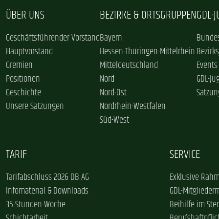
ÜBER UNS
BEZIRKE & ORTSGRUPPEN
GDL-
Geschäftsführender Vorstand
Bayern
Bundes
Hauptvorstand
Hessen-Thüringen-Mittelrhein
Bezirk
Gremien
Mitteldeutschland
Events
Positionen
Nord
GDL-Ju
Geschichte
Nord-Ost
Satzun
Unsere Satzungen
Nordrhein-Westfalen
Süd-West
TARIF
SERVICE
Tarifabschluss 2026 DB AG
Exklusive Rahm
Infomaterial & Downloads
GDL-Mitglieder
35-Stunden-Woche
Beihilfe im Ster
Schichtarbeit
Berufshaftpflic