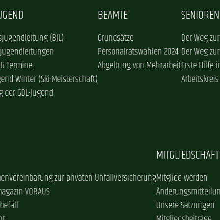
JUGEND
BEAMTE
SENIOREN
jugendleitung (BJL)
Grundsätze
Der Weg zur
sjugendleitungen
Personalratswahlen 2024
Der Weg zur
 & Termine
Abgeltung von Mehrarbeit
Erste Hilfe 
gend Winter (Ski-Meisterschaft)
Arbeitskreis
g der GDL-Jugend
MITGLIEDSCHAFT
envereinbarung zur privaten Unfallversicherung
Mitglied werden
magazin VORAUS
Änderungsmitteilu
befall
Unsere Satzungen
ht
Mitgliedsbeiträge