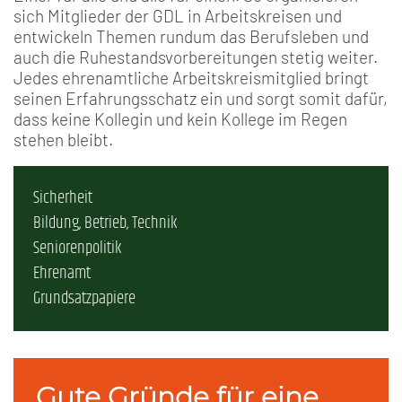
sich Mitglieder der GDL in Arbeitskreisen und
entwickeln Themen rundum das Berufsleben und
auch die Ruhestandsvorbereitungen stetig weiter.
Jedes ehrenamtliche Arbeitskreismitglied bringt
seinen Erfahrungsschatz ein und sorgt somit dafür,
dass keine Kollegin und kein Kollege im Regen
stehen bleibt.
Sicherheit
Bildung, Betrieb, Technik
Seniorenpolitik
Ehrenamt
Grundsatzpapiere
Gute Gründe für eine