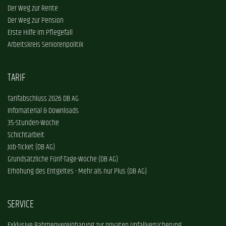
Der Weg zur Rente
Der Weg zur Pension
Erste Hilfe im Pflegefall
Arbeitskreis Seniorenpolitik
TARIF
Tarifabschluss 2026 DB AG
Infomaterial & Downloads
35-Stunden-Woche
Schichtarbeit
Job-Ticket (DB AG)
Grundsätzliche Fünf-Tage-Woche (DB AG)
Erhöhung des Entgeltes - Mehr als nur Plus (DB AG)
SERVICE
Exklusive Rahmenvereinbarung zur privaten Unfallversicherung