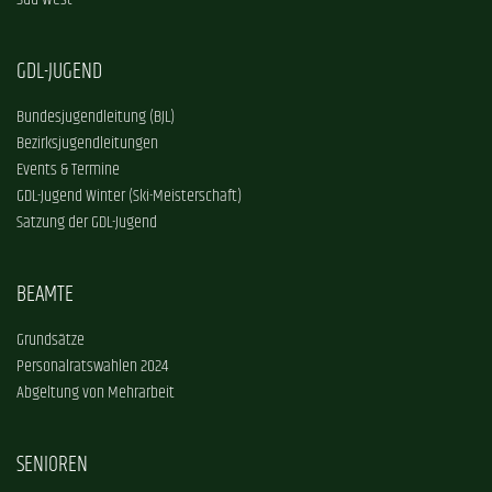
Süd-West
GDL-JUGEND
Bundesjugendleitung (BJL)
Bezirksjugendleitungen
Events & Termine
GDL-Jugend Winter (Ski-Meisterschaft)
Satzung der GDL-Jugend
BEAMTE
Grundsätze
Personalratswahlen 2024
Abgeltung von Mehrarbeit
SENIOREN