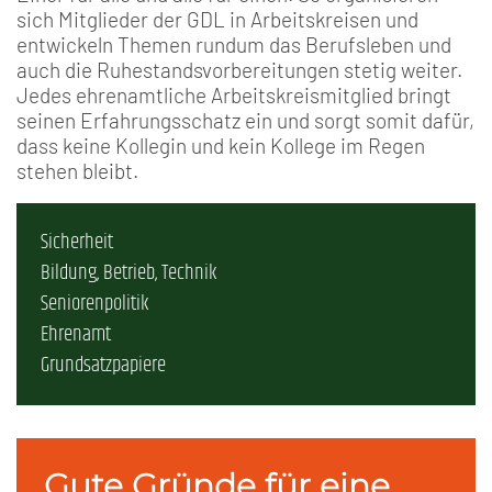
sich Mitglieder der GDL in Arbeitskreisen und
entwickeln Themen rundum das Berufsleben und
auch die Ruhestandsvorbereitungen stetig weiter.
Jedes ehrenamtliche Arbeitskreismitglied bringt
seinen Erfahrungsschatz ein und sorgt somit dafür,
dass keine Kollegin und kein Kollege im Regen
stehen bleibt.
Sicherheit
Bildung, Betrieb, Technik
Seniorenpolitik
Ehrenamt
Grundsatzpapiere
Gute Gründe für eine