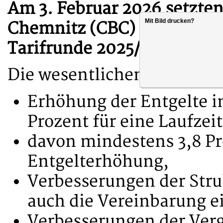
Am 3. Februar 2026 setzte
Mit Bild drucken?
Chemnitz (CBC) die Tarif
Tarifrunde 2025/2026 in Ber
Die wesentlichen Forderun
Erhöhung der Entgelte 
Prozent für eine Laufzei
davon mindestens 3,8 Pr
Entgelterhöhung,
Verbesserungen der Struk
auch die Vereinbarung ei
Verbesserungen der Verg