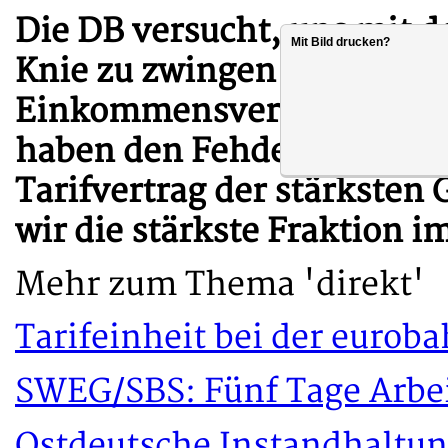
Die DB versucht, uns mit d
Mit Bild drucken?
Knie zu zwingen und die E
Einkommensverringerungsge
haben den Fehdehandschu
Tarifvertrag der stärksten
wir die stärkste Fraktion im
Mehr zum Thema 'direkt'
Tarifeinheit bei der eurob
SWEG/SBS: Fünf Tage Arbe
Ostdeutsche Instandhaltun