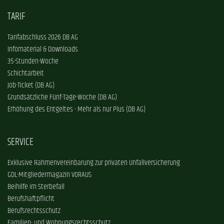
TARIF
Tarifabschluss 2026 DB AG
Infomaterial & Downloads
35-Stunden-Woche
Schichtarbeit
Job-Ticket (DB AG)
Grundsätzliche Fünf-Tage-Woche (DB AG)
Erhöhung des Entgeltes - Mehr als nur Plus (DB AG)
SERVICE
Exklusive Rahmenvereinbarung zur privaten Unfallversicherung
GDL-Mitgliedermagazin VORAUS
Beihilfe im Sterbefall
Berufshaftpflicht
Berufsrechtsschutz
Familien- und Wohnungsrechtsschutz