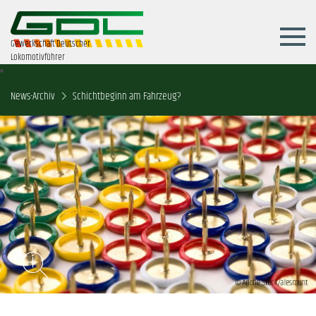
Gewerkschaft Deutscher
Lokomotivführer
News-Archiv
Schichtbeginn am Fahrzeug?