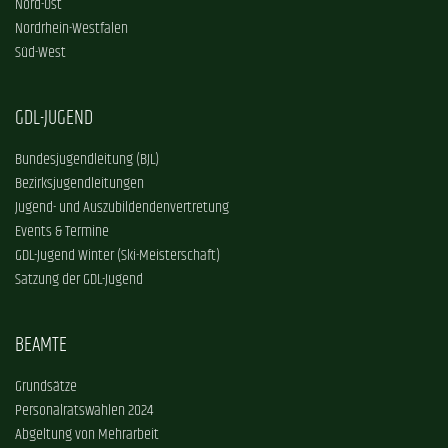
Nord-Ost
Nordrhein-Westfalen
Süd-West
GDL-JUGEND
Bundesjugendleitung (BJL)
Bezirksjugendleitungen
Jugend- und Auszubildendenvertretung
Events & Termine
GDL-Jugend Winter (Ski-Meisterschaft)
Satzung der GDL-Jugend
BEAMTE
Grundsätze
Personalratswahlen 2024
Abgeltung von Mehrarbeit