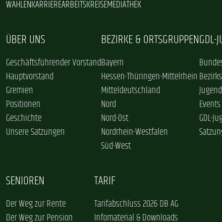
WAHLEN
KARRIERE
ARBEITSKREISE
MEDIATHEK
ÜBER UNS
BEZIRKE & ORTSGRUPPEN
GDL-
Geschäftsführender Vorstand
Bayern
Bundes
Hauptvorstand
Hessen-Thüringen-Mittelrhein
Bezirk
Gremien
Mitteldeutschland
Jugend
Positionen
Nord
Events
Geschichte
Nord-Ost
GDL-Ju
Unsere Satzungen
Nordrhein-Westfalen
Satzun
Süd-West
SENIOREN
TARIF
Der Weg zur Rente
Tarifabschluss 2026 DB AG
Der Weg zur Pension
Infomaterial & Downloads