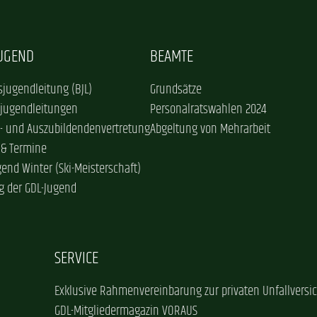
JUGEND
BEAMTE
jugendleitung (BJL)
Grundsätze
sjugendleitungen
Personalratswahlen 2024
- und Auszubildendenvertretung
Abgeltung von Mehrarbeit
 & Termine
gend Winter (Ski-Meisterschaft)
g der GDL-Jugend
SERVICE
Exklusive Rahmenvereinbarung zur privaten Unfallversi
GDL-Mitgliedermagazin VORAUS