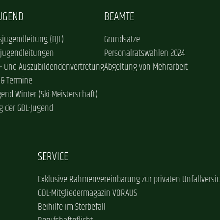
JUGEND
BEAMTE
jugendleitung (BJL)
Grundsätze
sjugendleitungen
Personalratswahlen 2024
- und Auszubildendenvertretung
Abgeltung von Mehrarbeit
 & Termine
gend Winter (Ski-Meisterschaft)
g der GDL-Jugend
SERVICE
Exklusive Rahmenvereinbarung zur privaten Unfallversi
GDL-Mitgliedermagazin VORAUS
Beihilfe im Sterbefall