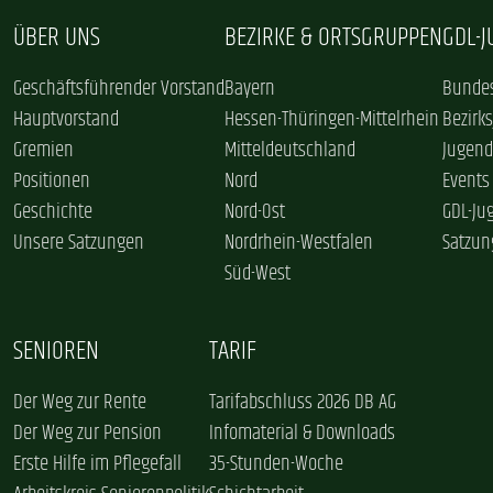
ÜBER UNS
BEZIRKE & ORTSGRUPPEN
GDL-
Geschäftsführender Vorstand
Bayern
Bundes
Hauptvorstand
Hessen-Thüringen-Mittelrhein
Bezirk
Gremien
Mitteldeutschland
Jugend
Positionen
Nord
Events
Geschichte
Nord-Ost
GDL-Ju
Unsere Satzungen
Nordrhein-Westfalen
Satzun
Süd-West
SENIOREN
TARIF
Der Weg zur Rente
Tarifabschluss 2026 DB AG
Der Weg zur Pension
Infomaterial & Downloads
Erste Hilfe im Pflegefall
35-Stunden-Woche