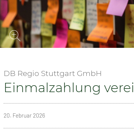
SENIOREN
TARIF
SERVICE
MITGLIEDSCHAFT
PRESSE
DB Regio Stuttgart GmbH
Einmalzahlung vere
20. Februar 2026