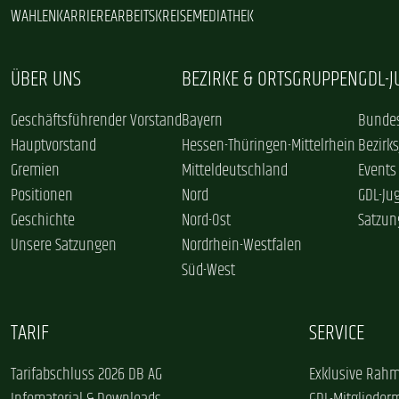
WAHLEN
KARRIERE
ARBEITSKREISE
MEDIATHEK
ÜBER UNS
BEZIRKE & ORTSGRUPPEN
GDL-
Geschäftsführender Vorstand
Bayern
Bundes
Hauptvorstand
Hessen-Thüringen-Mittelrhein
Bezirk
Gremien
Mitteldeutschland
Events
Positionen
Nord
GDL-Ju
Geschichte
Nord-Ost
Satzun
Unsere Satzungen
Nordrhein-Westfalen
Süd-West
TARIF
SERVICE
Tarifabschluss 2026 DB AG
Exklusive Rahm