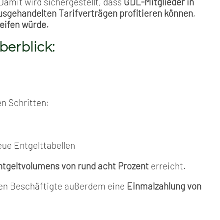
Damit wird sichergestellt, dass
GDL-Mitglieder in
usgehandelten Tarifverträgen profitieren können
,
eifen würde.
berblick:
n Schritten:
eue Entgelttabellen
tgeltvolumens von rund acht Prozent
erreicht.
lten Beschäftigte außerdem eine
Einmalzahlung von