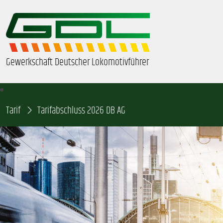
Gewerkschaft Deutscher Lokomotivführer
Tarif
ÜBER UNS
Tarifabschluss 2026 DB AG
BEZIRKE & ORTSGRUPPEN
GDL-JUGEND
BEAMTE