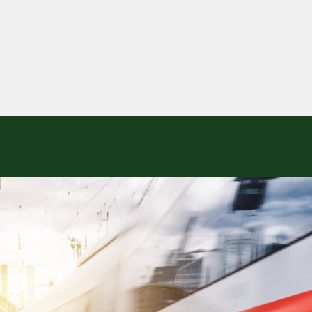
ÜBER UNS - ÜBERBLICK
BEZIRKE & ORTSGRUPPEN - ÜBE
GDL-JUGEND - ÜBERBLICK
BEAMTE - ÜBERBLICK
SENIOREN - ÜBERBLICK
TARIF - ÜBERBLICK
SERVICE - ÜBERBLICK
MITGLIEDSCHAFT - ÜBERBLICK
PRESSE - ÜBERBLICK
Geschäftsführender Vorstan
Bayern
Bundesjugendleitung (BJL)
Grundsätze
Der Weg zur Rente
Tarifabschluss 2026 DB AG
Exklusive Rahmenvereinbarun
Mitglied werden
Newsarchiv
Hauptvorstand
Hessen-Thüringen-Mittelrhei
Bezirksjugendleitungen
Personalratswahlen 2024
Der Weg zur Pension
Infomaterial & Downloads
GDL-Mitgliedermagazin VORA
Änderungsmitteilung
Gremien
Mitteldeutschland
Jugend- und Auszubildenden
Abgeltung von Mehrarbeit
Erste Hilfe im Pflegefall
35-Stunden-Woche
Beihilfe im Sterbefall
Unsere Satzungen