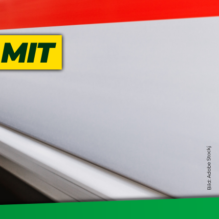
erschaft)
che (DB AG)
tsschutz
r als nur Plus (DB AG)
ung