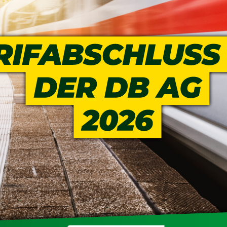
Positionen
Nord
Events & Termine
Arbeitskreis Seniorenpolitik
Schichtarbeit
Berufshaftpflicht
Mitgliedsbeiträge
Geschichte
Nord-Ost
GDL-Jugend Winter (Ski-Meist
Job-Ticket (DB AG)
Berufsrechtsschutz
Unsere Satzungen
Nordrhein-Westfalen
Satzung der GDL-Jugend
Grundsätzliche Fünf-Tage-Wo
Familien- und Wohnungsrech
Süd-West
Erhöhung des Entgeltes - Meh
Freizeit- und Unfallversicher
Ratgeber & Downloads
Technikbroschüren
Versichertenberater
Werbemittel