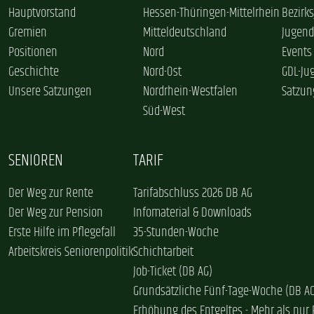
Hauptvorstand
Hessen-Thüringen-Mittelrhein
Bezirk
Gremien
Mitteldeutschland
Jugend
Positionen
Nord
Events
Geschichte
Nord-Ost
GDL-Ju
Unsere Satzungen
Nordrhein-Westfalen
Satzun
Süd-West
SENIOREN
TARIF
Der Weg zur Rente
Tarifabschluss 2026 DB AG
Der Weg zur Pension
Infomaterial & Downloads
Erste Hilfe im Pflegefall
35-Stunden-Woche
Arbeitskreis Seniorenpolitik
Schichtarbeit
Job-Ticket (DB AG)
Grundsätzliche Fünf-Tage-Woche (DB A
Erhöhung des Entgeltes - Mehr als nur 