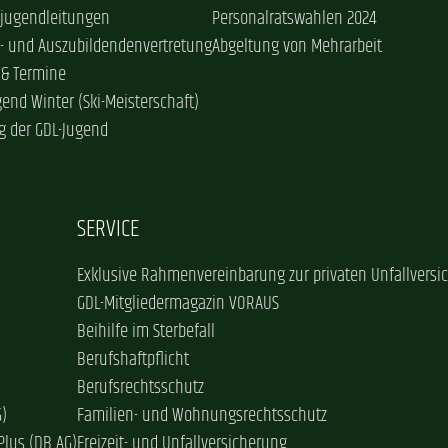
sjugendleitungen
Personalratswahlen 2024
- und Auszubildendenvertretung
Abgeltung von Mehrarbeit
 & Termine
gend Winter (Ski-Meisterschaft)
g der GDL-Jugend
SERVICE
Exklusive Rahmenvereinbarung zur privaten Unfallversi
GDL-Mitgliedermagazin VORAUS
Beihilfe im Sterbefall
Berufshaftpflicht
Berufsrechtsschutz
G)
Familien- und Wohnungsrechtsschutz
Plus (DB AG)
Freizeit- und Unfallversicherung