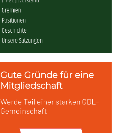
Hauptvorstand
Gremien
erschaft)
Positionen
Geschichte
che (DB AG)
tsschutz
Unsere Satzungen
r als nur Plus (DB AG)
ung
Gute Gründe für eine
Mitgliedschaft
Werde Teil einer starken GDL-
Gemeinschaft