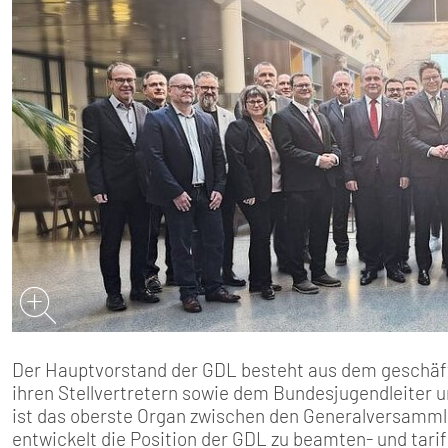
SENIOREN
TARIF
SERVICE
MITGLIEDSCHAFT
PRESSE
Der Hauptvorstand der GDL besteht aus dem geschäft
ihren Stellvertretern sowie dem Bundesjugendleiter u
ist das oberste Organ zwischen den Generalversamml
entwickelt die Position der GDL zu beamten- und tarif