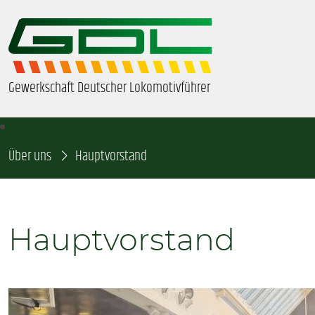
Gewerkschaft Deutscher Lokomotivführer
Über uns
ÜBER UNS
Hauptvorstand
BEZIRKE & ORTSGRUPPEN
Hauptvorstand
GDL-JUGEND
BEAMTE