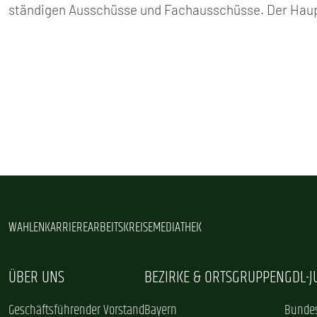
ständigen Ausschüsse und Fachausschüsse. Der Haupt
WAHLEN
KARRIERE
ARBEITSKREISE
MEDIATHEK
ÜBER UNS
BEZIRKE & ORTSGRUPPEN
GDL-
Geschäftsführender Vorstand
Bayern
Bundes