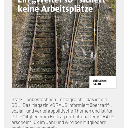
Stark – unbestechlich – erfolgreich – das ist die
GDL! Das Magazin VORAUS informiert über tarif-,
sozial- und verkehrspolitische Themen und ist für
GDL-Mitglieder im Beitrag enthalten. Der VORAUS
erscheint 10x im Jahr und wird den Mitgliedern
nach Hause zugestellt.