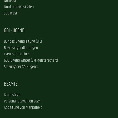
Nord-Ost
Nordrhein-Westfalen
Süd-West
GDL-JUGEND
Bundesjugendleitung (BJL)
Bezirksjugendleitungen
Events & Termine
GDL-Jugend Winter (Ski-Meisterschaft)
Satzung der GDL-Jugend
BEAMTE
Grundsätze
Personalratswahlen 2024
Abgeltung von Mehrarbeit