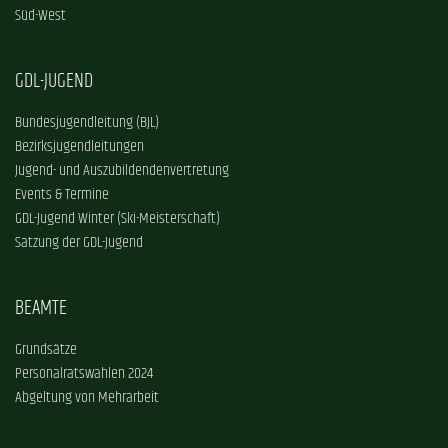
Süd-West
GDL-JUGEND
Bundesjugendleitung (BJL)
Bezirksjugendleitungen
Jugend- und Auszubildendenvertretung
Events & Termine
GDL-Jugend Winter (Ski-Meisterschaft)
Satzung der GDL-Jugend
BEAMTE
Grundsätze
Personalratswahlen 2024
Abgeltung von Mehrarbeit