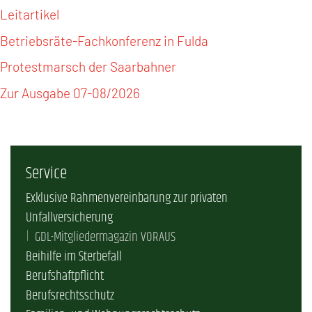
Leitartikel
Betriebsräte-Fachkonferenz in Fulda
Protestmarsch der Saarbahner
Zur Ausgabe 07-08/2026
Service
Exklusive Rahmenvereinbarung zur privaten
Unfallversicherung
GDL-Mitgliedermagazin VORAUS
Beihilfe im Sterbefall
Berufshaftpflicht
Berufsrechtsschutz