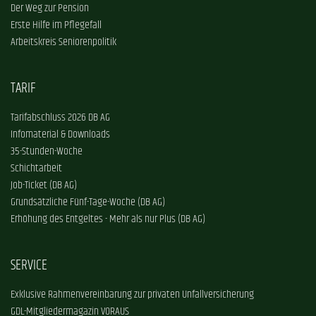
Der Weg zur Pension
Erste Hilfe im Pflegefall
Arbeitskreis Seniorenpolitik
TARIF
Tarifabschluss 2026 DB AG
Infomaterial & Downloads
35-Stunden-Woche
Schichtarbeit
Job-Ticket (DB AG)
Grundsätzliche Fünf-Tage-Woche (DB AG)
Erhöhung des Entgeltes - Mehr als nur Plus (DB AG)
SERVICE
Exklusive Rahmenvereinbarung zur privaten Unfallversicherung
GDL-Mitgliedermagazin VORAUS