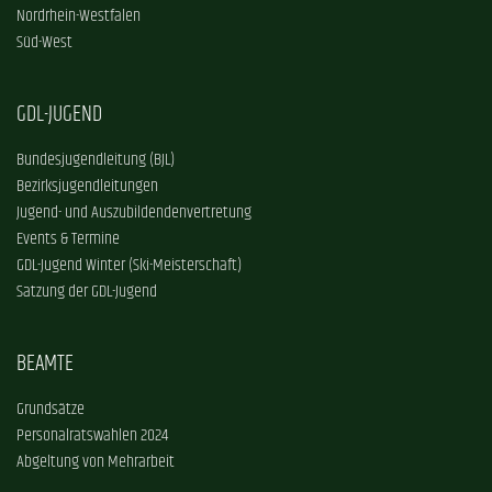
Nordrhein-Westfalen
Süd-West
GDL-JUGEND
Bundesjugendleitung (BJL)
Bezirksjugendleitungen
Jugend- und Auszubildendenvertretung
Events & Termine
GDL-Jugend Winter (Ski-Meisterschaft)
Satzung der GDL-Jugend
BEAMTE
Grundsätze
Personalratswahlen 2024
Abgeltung von Mehrarbeit