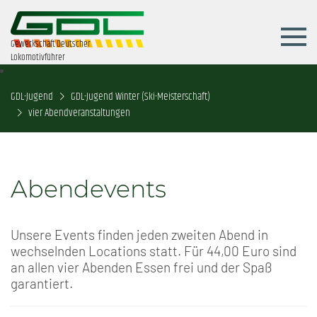
Gewerkschaft Deutscher
Lokomotivführer
GDL-Jugend
GDL-Jugend Winter (Ski-Meisterschaft)
vier Abendveranstaltungen
Abendevents
Unsere Events finden jeden zweiten Abend in
wechselnden Locations statt. Für 44,00 Euro sind
an allen vier Abenden Essen frei und der Spaß
garantiert.