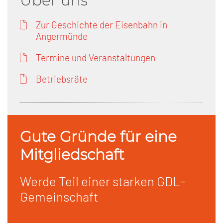
Über uns
Zur Geschichte der Eisenbahn in
Angermünde
Termine und Veranstaltungen
Betriebsräte
Gute Gründe für eine
Mitgliedschaft
Werde Teil einer starken GDL-
Gemeinschaft