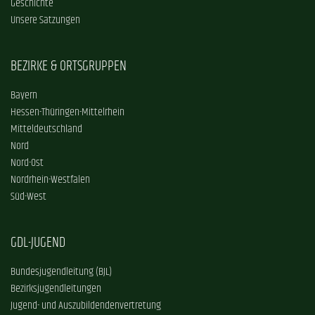
Geschichte
Unsere Satzungen
BEZIRKE & ORTSGRUPPEN
Bayern
Hessen-Thüringen-Mittelrhein
Mitteldeutschland
Nord
Nord-Ost
Nordrhein-Westfalen
Süd-West
GDL-JUGEND
Bundesjugendleitung (BJL)
Bezirksjugendleitungen
Jugend- und Auszubildendenvertretung