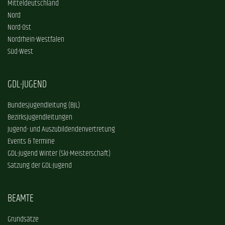
Mitteldeutschland
Nord
Nord-Ost
Nordrhein-Westfalen
Süd-West
GDL-JUGEND
Bundesjugendleitung (BJL)
Bezirksjugendleitungen
Jugend- und Auszubildendenvertretung
Events & Termine
GDL-Jugend Winter (Ski-Meisterschaft)
Satzung der GDL-Jugend
BEAMTE
Grundsätze