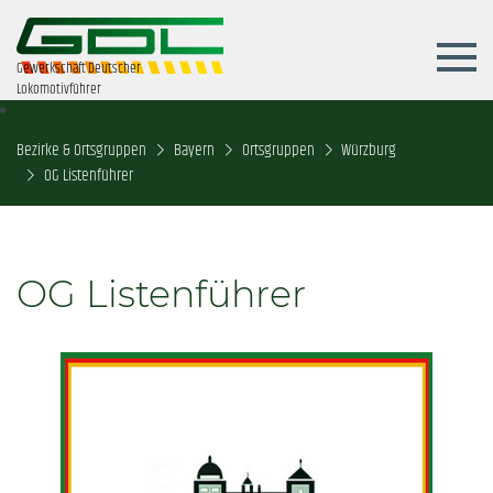
Gewerkschaft Deutscher
Lokomotivführer
Bezirke & Ortsgruppen
Bayern
Ortsgruppen
Würzburg
OG Listenführer
OG Listenführer