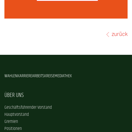
zurück
WAHLEN
KARRIERE
ARBEITSKREISE
MEDIATHEK
ÜBER UNS
Geschäftsführender Vorstand
Hauptvorstand
Gremien
Positionen