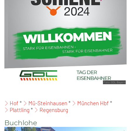
Foto: GDL Bayern
Hof
*
Mü-Steinhausen
*
München Hbf
*
Plattling
*
Regensburg
Buchlohe