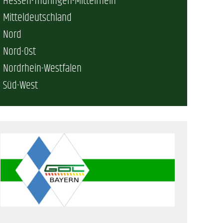
Hessen-Thüringen-Mittelrhein
Mitteldeutschland
erschaft)
Nord
Nord-Ost
che (DB AG)
tsschutz
Nordrhein-Westfalen
Süd-West
r als nur Plus (DB AG)
ung