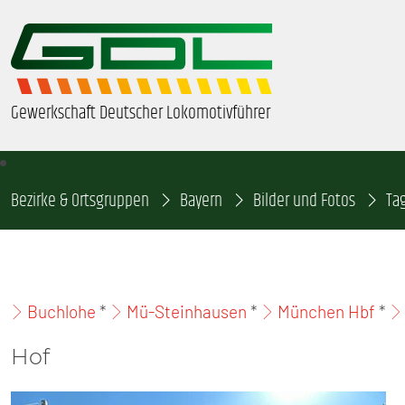
Gewerkschaft Deutscher Lokomotivführer
Bezirke & Ortsgruppen
ÜBER UNS
Bayern
Bilder und Fotos
Ta
BEZIRKE & ORTSGRUPPEN
GDL-JUGEND
Buchlohe
*
Mü-Steinhausen
*
München Hbf
*
BEAMTE
Hof