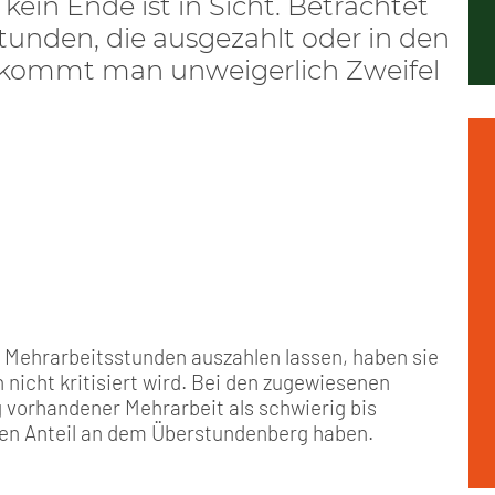
ein Ende ist in Sicht. Betrachtet
Positionen
Nord
Events & Termine
Arbeitskreis Seniorenpolitik
Schichtarbeit
Berufshaftpflicht
Mitgliedsbeiträge
tunden, die ausgezahlt oder in den
ekommt man unweigerlich Zweifel
Geschichte
Nord-Ost
GDL-Jugend Winter (Ski-Meist
Job-Ticket (DB AG)
Berufsrechtsschutz
Unsere Satzungen
Nordrhein-Westfalen
Satzung der GDL-Jugend
Grundsätzliche Fünf-Tage-Wo
Familien- und Wohnungsrech
Süd-West
Erhöhung des Entgeltes - Meh
Freizeit- und Unfallversicher
Ratgeber & Downloads
Technikbroschüren
n Mehrarbeitsstunden auszahlen lassen, haben sie
h nicht kritisiert wird. Bei den zugewiesenen
Versichertenberater
g vorhandener Mehrarbeit als schwierig bis
hen Anteil an dem Überstundenberg haben.
Werbemittel