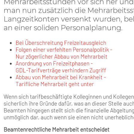
SENIOREN
Mehrarbeitsstunden vor sich her und k
man nun zusätzlich die Mehrarbeitss
TARIF
Langzeitkonten versenkt wurden, b
an einer soliden Personalplanung.
SERVICE
Bei Überschreitung Freizeitausgleich
Folgen einer verfehlten Personalpolitik -
MITGLIEDSCHAFT
Nur zögerlicher Abbau von Mehrarbeit
Anordnung von Freizeitphasen -
PRESSE
GDL-Tarifverträge verhindern Zugriff
Abbau von Mehrarbeit bei Krankheit -
Tarifliche Mehrarbeit geht unter
Wenn sich tarifbeschäftigte Kolleginnen und Kollege
sicherlich ihre Gründe dafür, was an dieser Stelle auc
Beamten hingegen stellt sich die finanzielle Abgeltun
unmöglich dar, auch wenn sie einen nicht unerheblic
Beamtenrechtliche Mehrarbeit entscheidet