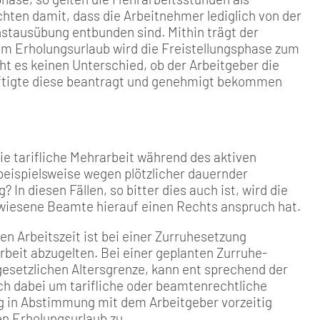
h­ten damit, dass die Arbeitneh­mer lediglich von der
enstausübung entbunden sind. Mithin trägt der
im Erholungsurlaub wird die Frei­stellungsphase zum
t es keinen Unterschied, ob der Arbeitge­ber die
äftigte diese beantragt und genehmigt bekommen
ie tarif­liche Mehrarbeit während des aktiven
eispielsweise wegen plötzli­cher dauernder
 In diesen Fällen, so bitter dies auch ist, wird die
ewiesene Beamte hierauf einen Rechts­ anspruch hat.
en Arbeitszeit ist bei einer Zurruhesetzung
beit abzugelten. Bei einer geplanten Zurruhe­
esetz­lichen Altersgrenze, kann ent­ sprechend der
ch dabei um tarif­liche oder beamtenrechtliche
g in Abstimmung mit dem Arbeitgeber vorzeitig
n Erholungs­urlaub zu.