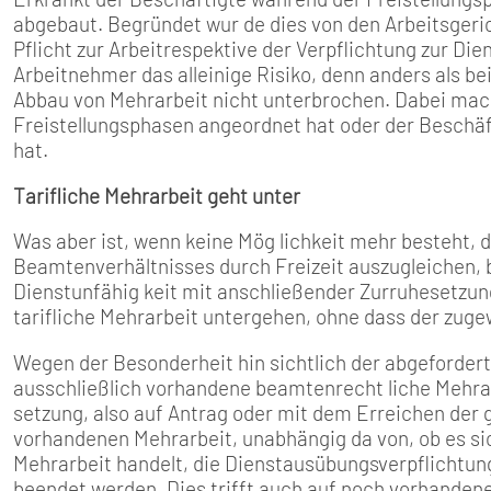
abgebaut. Begründet wur­ de dies von den Arbeitsgeric
Pflicht zur Arbeitrespektive der Verpflichtung zur Di
Arbeitnehmer das alleinige Risiko, denn anders als be
Abbau von Mehrarbeit nicht unterbro­chen. Dabei mach
Freistellungsphasen angeordnet hat oder der Be­sch
hat.
Tarifliche Mehrarbeit geht unter
Was aber ist, wenn keine Mög­ lichkeit mehr besteht, d
Beamtenverhältnisses durch Freizeit auszugleichen, b
Dienstunfähig­ keit mit anschließender Zurru­hesetzung?
ta­rifliche Mehrarbeit untergehen, ohne dass der zug
Wegen der Besonderheit hin­ sichtlich der abgefordert
ausschließlich vorhandene beamtenrecht­ liche Mehrar
setzung, also auf Antrag oder mit dem Erreichen der g
vorhandenen Mehrarbeit, unabhängig da­ von, ob es si
Mehrarbeit handelt, die Dienstausübungsverpflichtun
beendet werden. Dies trifft auch auf noch vorhandene