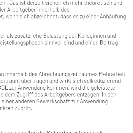
. Das ist derzeit sicherlich mehr theoretisch und
der Arbeitgeber innerhalb des
, wenn sich abzeichnet, dass es zu einer Anhäufung
ell als zusätzliche Belastung der Kolleginnen und
istellungsphasen sinnvoll sind und einen Beitrag
g in­nerhalb des Abrechnungszeit­raumes Mehrarbeit
itraum übertra­gen und wirkt sich sollreduzie­rend
r GDL zur Anwendung kommen, wird die geleistete
 so dem Zugriff des Arbeitgebers entzogen. In den
en einer anderen Gewerkschaft zur An­wendung
kten Zugriff.
phase, so gelten die Mehrarbeitsstunden als