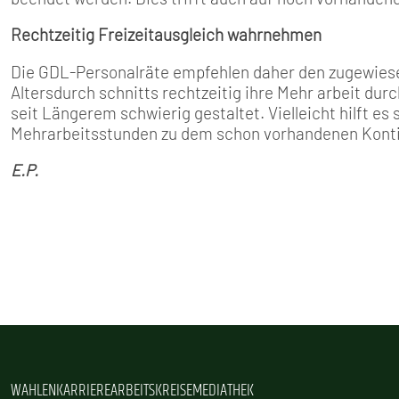
Rechtzeitig Freizeitausgleich wahrnehmen
Die GDL­-Personalräte empfeh­len daher den zugewie
Altersdurch­ schnitts rechtzeitig ihre Mehr­ arbeit du
seit Längerem schwierig gestaltet. Vielleicht hilft e
Mehrarbeitsstunden zu dem schon vorhandenen Kont
E.P.
WAHLEN
KARRIERE
ARBEITSKREISE
MEDIATHEK