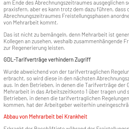
am Ende des Abrechnungszeitraumes ausgeglichen sein
praxisfern, aber es kann trotz­ dem dazu führen, dass 
Abrechnungszeitraumes Freistellungsphasen anordnet
von Mehr­arbeit kommt.
Das ist nicht zu bemängeln, denn Mehrarbeit ist gener
Kollegen an­ zusehen, weshalb zusammen­hängende Fre
zur Regenerierung leisten.
GDL-Tarifverträge verhindern Zugriff
Wurde abweichend von der tarifvertraglichen Regelun
erbracht, so wird diese in den nächsten Abrechnungsze
aus. In den Betrieben, in denen die Tarifverträge de
Mehrarbeit in das Arbeitszeitkonto 1 über­ tragen und
Betrieben, in denen die tarif­vertraglichen Regelung
kommen, hat der Ar­beitgeber weiterhin uneingeschrän
Abbau von Mehrarbeit bei Krankheit
Erkrankt der Beschäftigte wäh­rend der Freistellungs