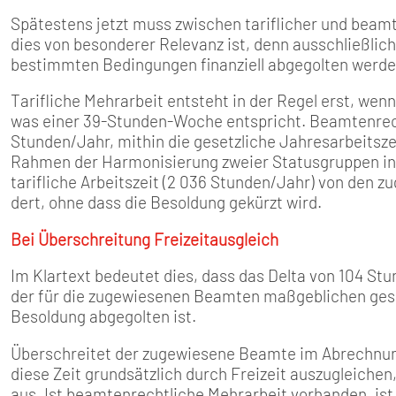
Spätestens jetzt muss zwischen tariflicher und beam
dies von besonderer Relevanz ist, denn ausschließlic
bestimmten Bedingungen finanziell abgegolten werde
Tarifliche Mehrarbeit entsteht in der Regel erst, wen
was einer 39-Stunden-Woche entspricht. Beamtenrech
Stunden/Jahr, mithin die gesetzliche Jahresarbeitsz
Rahmen der Harmonisierung zweier Statusgruppen inne
tarifliche Arbeitszeit (2 036 Stunden/Jahr) von den
dert, ohne dass die Besoldung gekürzt wird.
Bei Überschreitung Freizeitausgleich
Im Klartext bedeutet dies, dass das Delta von 104 Stu
der für die zugewiesenen Beamten maßgeblichen geset
Besoldung abgegolten ist.
Überschreitet der zugewiesene Beamte im Abrechnungs
diese Zeit grundsätzlich durch Freizeit auszugleiche
aus. Ist beamtenrechtliche Mehrarbeit vorhanden, ist